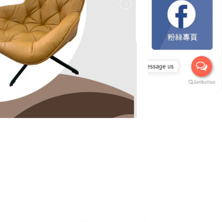
頁面
沙
高
L型布沙發推薦
L型沙發
精
L型沙發
你
L型沙發推薦
L型沙發貓抓皮
便宜沙發
便宜的L型沙發
出
便宜貓抓布沙發
便宜貓抓皮沙發
半牛皮沙發床推薦
南亞貓抓皮沙發
台灣沙發
好坐的沙發
好清理沙發
客製化沙發
客製化沙發推薦
客製化餐桌
寵物貓抓皮
小戶型沙發