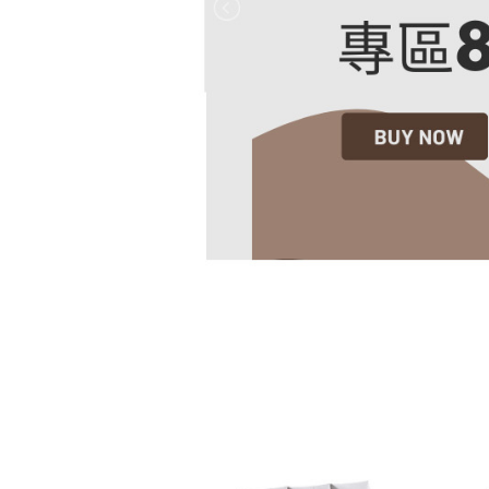
破僵化而生，透過微調按鈕，你可以精準控制靠背
點，當小腿被緩緩抬高，心臟的負擔隨之減輕，那
發採用了航太級低噪音馬達，調整過程平穩且安靜
透氣科技布，觸感細膩，讓肌膚也能享受高級的呵
準契合你的身型，選擇電動沙發優點，不僅是升級
的專屬舒壓艙，開啟一場感官的極致饗宴。
舒適感=材質柔軟度×支撐力×壓力分散效率，電動
觸感溫柔，中層高彈棉吸收衝擊力，底層支撐層確
40%，尤其對腰椎不適者而言，宛如擁抱整片柔軟