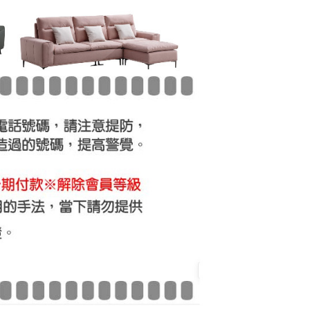
貓抓皮三人沙發
貓抓皮好嗎
貓抓皮沙發
貓抓皮沙發價格
貓抓皮沙發優點
貓抓皮沙發專賣店
貓抓皮沙發工廠
貓抓皮沙發推薦
貓抓皮沙發比價
貓抓皮沙發清潔
貓抓皮沙發特價
貓抓皮透氣嗎
貓沙發
買沙發
防刮沙發
防貓抓沙發推薦
電動沙發
電動沙發優點
電動沙發推薦
電動貓抓布沙發推薦
高cp質的沙發