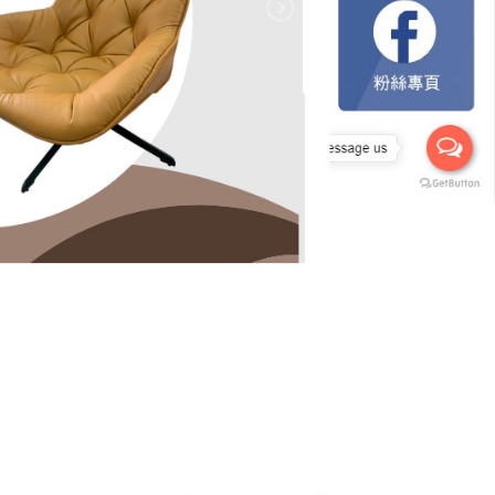
頁面
回
L型布沙發推薦
L型沙發
L型沙發
L型沙發推薦
L型沙發貓抓皮
便宜沙發
便宜的L型沙發
便宜貓抓布沙發
便宜貓抓皮沙發
半牛皮沙發床推薦
南亞貓抓皮沙發
台灣沙發
好坐的沙發
好清理沙發
客製化沙發
客製化沙發推薦
客製化餐桌
寵物貓抓皮
小戶型沙發