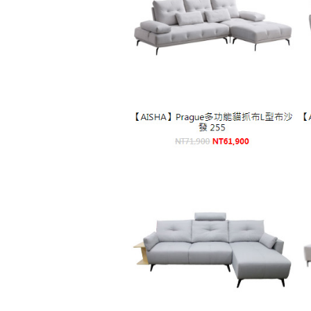
沙發讓你全身心放鬆，緩解你
下
一
篇
文
章: