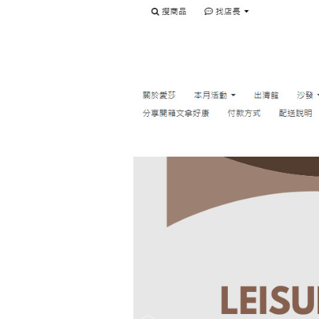
新北家居沙發工廠
新北桃園時尚品牌沙發專賣店工廠直營，造型簡約大方，單人沙發
格好貼心，平價沙發推薦，上千品項傢俱全面批發價。
布沙發回彈快速，與
式坐感體驗